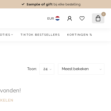
Sample of gift
bij elke bestelling
0
EUR
OTIES
TIKTOK BESTSELLERS
KORTINGEN %
Toon:
evonden!
NKELEN