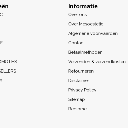
eën
Informatie
IC
Over ons
Over Mesoestetic
Algemene voorwaarden
NE
Contact
Betaalmethoden
OMOTIES
Verzenden & verzendkosten
SELLERS
Retourneren
%
Disclaimer
Privacy Policy
Sitemap
Rebiome