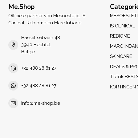
Me.Shop
Categori
Officiële partner van Mesoestetic, iS
MESOESTET
Clinical, Rebiome en Marc Inbane
IS CLINICAL
REBIOME
Hasseltsebaan 48
3940 Hechtel
MARC INBA
België
SKINCARE
DEALS & PR
+32 488 28 81 27
TikTok BEST
+32 488 28 81 27
KORTINGEN 
info@me-shop.be