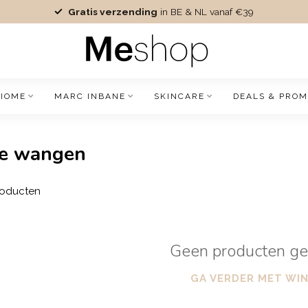
Gratis verzending
in BE & NL vanaf €39
IOME
MARC INBANE
SKINCARE
DEALS & PROM
se wangen
oducten
Geen producten g
GA VERDER MET WI