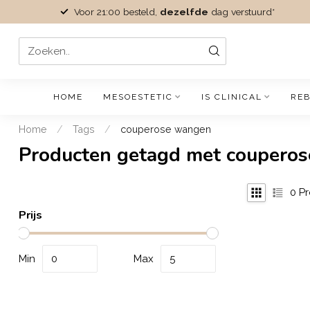
Voor 21:00 besteld,
dezelfde
dag verstuurd*
HOME
MESOESTETIC
IS CLINICAL
REB
Home
/
Tags
/
couperose wangen
Producten getagd met coupero
0
Pr
Prijs
Min
Max