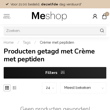
Voor 21:00 besteld,
dezelfde
dag verstuurd*
0
MENU
Home
/
Tags
/
Crème met peptiden
Producten getagd met Crème
met peptiden
Filters
Geen producten gevonden!