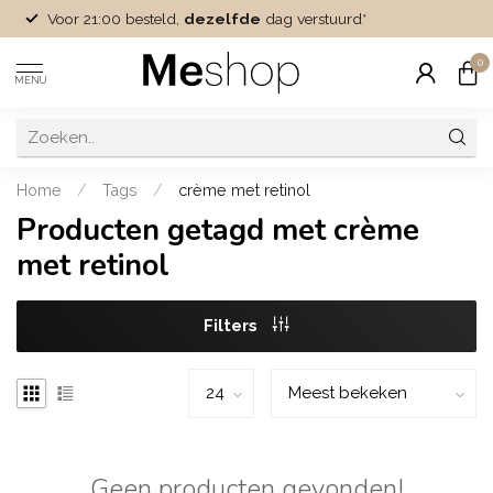
Voor 21:00 besteld,
dezelfde
dag verstuurd*
0
MENU
Home
/
Tags
/
crème met retinol
Producten getagd met crème
met retinol
Filters
Geen producten gevonden!