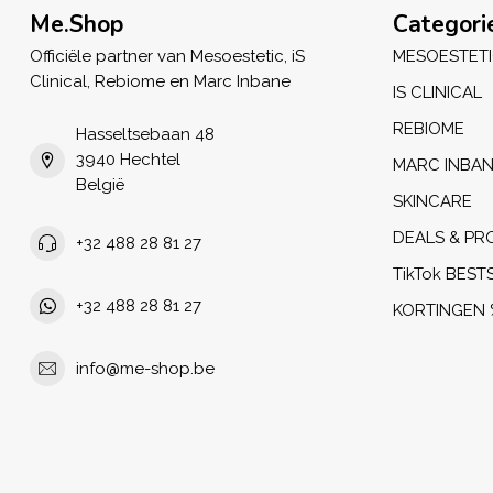
Me.Shop
Categori
Officiële partner van Mesoestetic, iS
MESOESTET
Clinical, Rebiome en Marc Inbane
IS CLINICAL
REBIOME
Hasseltsebaan 48
3940 Hechtel
MARC INBA
België
SKINCARE
DEALS & PR
+32 488 28 81 27
TikTok BEST
+32 488 28 81 27
KORTINGEN 
info@me-shop.be