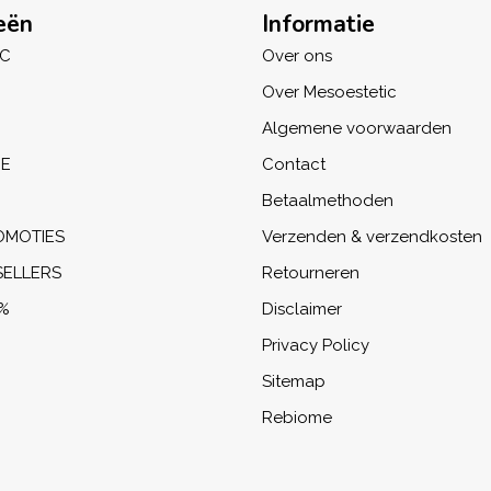
eën
Informatie
IC
Over ons
Over Mesoestetic
Algemene voorwaarden
NE
Contact
Betaalmethoden
OMOTIES
Verzenden & verzendkosten
SELLERS
Retourneren
%
Disclaimer
Privacy Policy
Sitemap
Rebiome