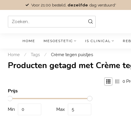
Voor 21:00 besteld,
dezelfde
dag verstuurd*
HOME
MESOESTETIC
IS CLINICAL
REB
Home
/
Tags
/
Crème tegen puistjes
Producten getagd met Crème te
0
Pr
Prijs
Min
Max