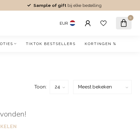
Sample of gift
bij elke bestelling
0
EUR
OTIES
TIKTOK BESTSELLERS
KORTINGEN %
Toon:
evonden!
NKELEN