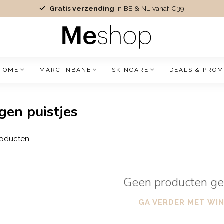
Gratis verzending
in BE & NL vanaf €39
IOME
MARC INBANE
SKINCARE
DEALS & PROM
gen puistjes
oducten
Geen producten g
GA VERDER MET WI