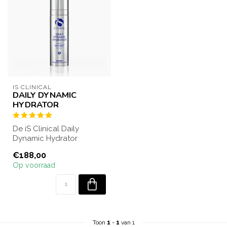
IS CLINICAL
DAILY DYNAMIC
HYDRATOR
De iS Clinical Daily
Dynamic Hydrator
hydrateert intens,
€188,00
versterkt de huidbarriè...
Op voorraad
Toon
1
-
1
van 1