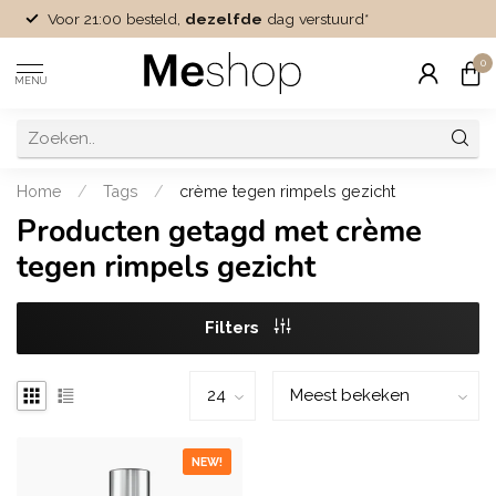
Voor 21:00 besteld,
dezelfde
dag verstuurd*
0
MENU
Home
/
Tags
/
crème tegen rimpels gezicht
Producten getagd met crème
tegen rimpels gezicht
Filters
NEW!