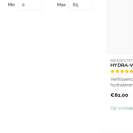
Min
Max
MESOESTET
HYDRA-V
Verfrissen
hydrateren
hydratatie 
€61,00
Op voorra