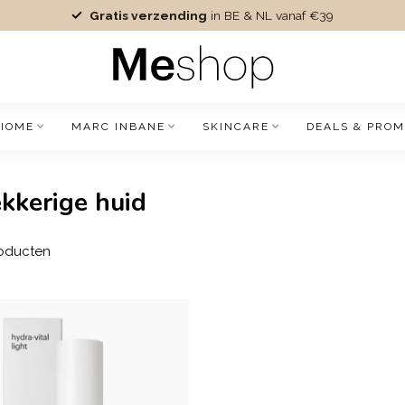
Gratis verzending
in BE & NL vanaf €39
IOME
MARC INBANE
SKINCARE
DEALS & PROM
kkerige huid
oducten