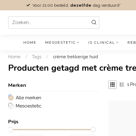
Voor 21:00 besteld,
dezelfde
dag verstuurd*
HOME
MESOESTETIC
IS CLINICAL
REB
Home
/
Tags
/
crème trekkerige huid
Producten getagd met crème tre
Merken
1
Pr
Alle merken
Mesoestetic
Prijs