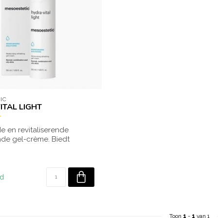
IC
ITAL LIGHT
de en revitaliserende
de gel-crème. Biedt
op kort...
ad
Toon
1
-
1
van 1