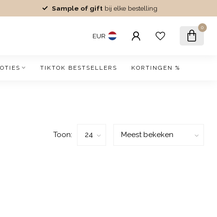
Sample of gift
bij elke bestelling
0
EUR
OTIES
TIKTOK BESTSELLERS
KORTINGEN %
Toon: