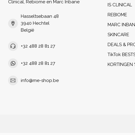
Clinical, Rebiome en Marc Inbane
IS CLINICAL
REBIOME
Hasseltsebaan 48
3940 Hechtel
MARC INBA
België
SKINCARE
DEALS & PR
+32 488 28 81 27
TikTok BEST
+32 488 28 81 27
KORTINGEN 
info@me-shop.be