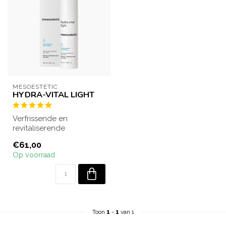
MESOESTETIC
HYDRA-VITAL LIGHT
Verfrissende en
revitaliserende
hydraterende gel-crème.
€61,00
Biedt hydratatie op kort...
Op voorraad
Toon
1
-
1
van 1