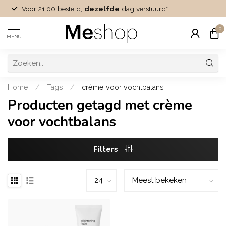
Voor 21:00 besteld,
dezelfde
dag verstuurd*
0
MENU
Home
/
Tags
/
crème voor vochtbalans
Producten getagd met crème
voor vochtbalans
Filters