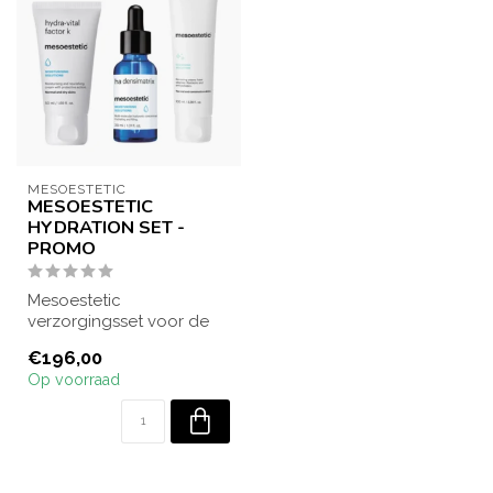
MESOESTETIC
MESOESTETIC
HYDRATION SET -
PROMO
Mesoestetic
verzorgingsset voor de
vochtarme huid. Omvat
€196,00
een AHA huidreiniger, h...
Op voorraad