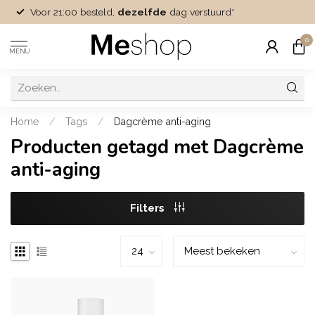
Voor 21:00 besteld,
dezelfde
dag verstuurd*
0
MENU
Home
/
Tags
/
Dagcrème anti-aging
Producten getagd met Dagcrème
anti-aging
Filters