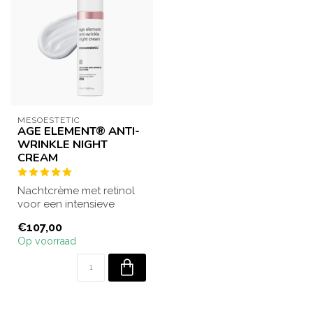
MESOESTETIC
AGE ELEMENT® ANTI-
WRINKLE NIGHT
CREAM
Nachtcrème met retinol
voor een intensieve
herstructurerende en
€107,00
herstellende wer...
Op voorraad