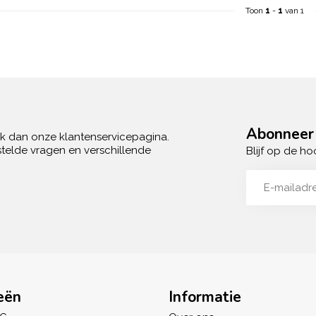
Toon
1
-
1
van 1
Abonneer 
ek dan onze klantenservicepagina.
telde vragen en verschillende
Blijf op de ho
eën
Informatie