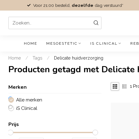
Voor 21:00 besteld,
dezelfde
dag verstuurd*
HOME
MESOESTETIC
IS CLINICAL
REB
Home
/
Tags
/
Delicate huidverzorging
Producten getagd met Delicate 
Merken
1
Pr
Alle merken
iS Clinical
Prijs