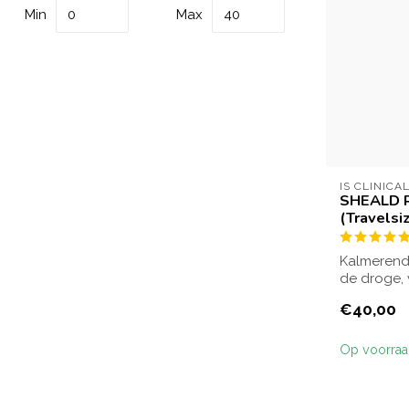
Min
Max
IS CLINICA
SHEALD 
(Travelsi
Kalmerende
de droge,
huid intens.
€40,00
Op voorra