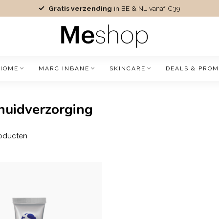
Gratis verzending
in BE & NL vanaf €39
IOME
MARC INBANE
SKINCARE
DEALS & PROM
huidverzorging
oducten