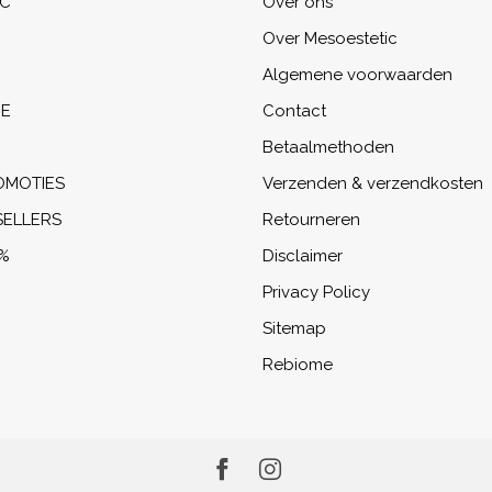
IC
Over ons
Over Mesoestetic
Algemene voorwaarden
NE
Contact
Betaalmethoden
OMOTIES
Verzenden & verzendkosten
SELLERS
Retourneren
%
Disclaimer
Privacy Policy
Sitemap
Rebiome