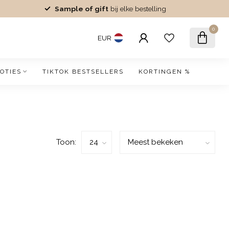
Sample of gift
bij elke bestelling
0
EUR
OTIES
TIKTOK BESTSELLERS
KORTINGEN %
Toon: