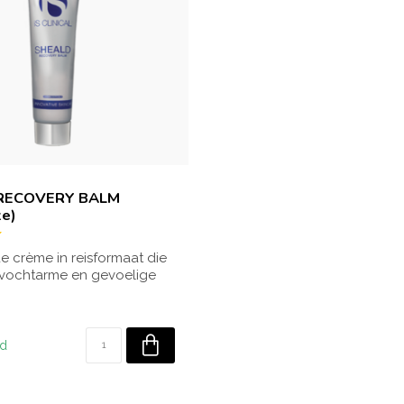
L
RECOVERY BALM
ze)
 crème in reisformaat die
 vochtarme en gevoelige
..
ad