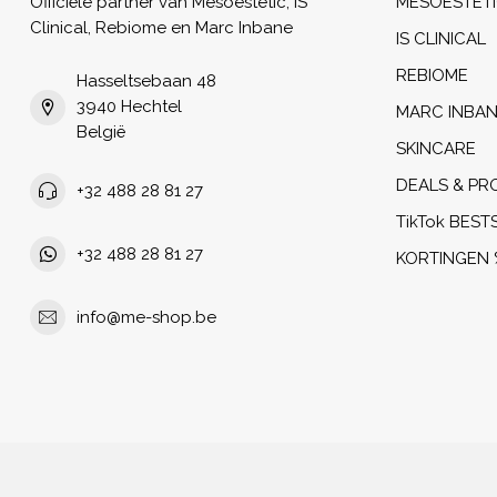
Officiële partner van Mesoestetic, iS
MESOESTET
Clinical, Rebiome en Marc Inbane
IS CLINICAL
REBIOME
Hasseltsebaan 48
3940 Hechtel
MARC INBA
België
SKINCARE
DEALS & PR
+32 488 28 81 27
TikTok BEST
+32 488 28 81 27
KORTINGEN 
info@me-shop.be