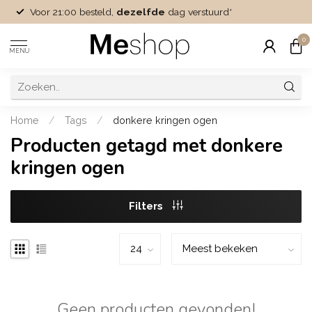
Voor 21:00 besteld,
dezelfde
dag verstuurd*
0
MENU
Home
/
Tags
/
donkere kringen ogen
Producten getagd met donkere
kringen ogen
Filters
Geen producten gevonden!