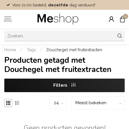
Voor 21:00 besteld,
dezelfde
dag verstuurd*
0
MENU
Home
/
Tags
/
Douchegel met fruitextracten
Producten getagd met
Douchegel met fruitextracten
Filters
Geen producten gevonden!