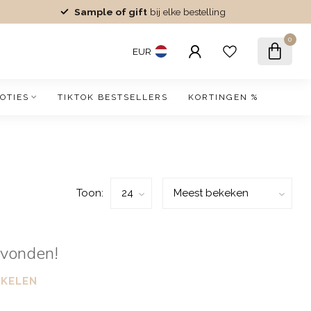
Sample of gift
bij elke bestelling
0
EUR
OTIES
TIKTOK BESTSELLERS
KORTINGEN %
Toon:
evonden!
NKELEN