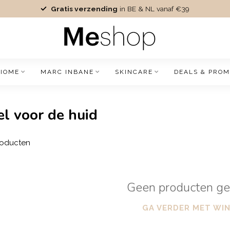
Gratis verzending
in BE & NL vanaf €39
IOME
MARC INBANE
SKINCARE
DEALS & PROM
l voor de huid
oducten
Geen producten g
GA VERDER MET WI