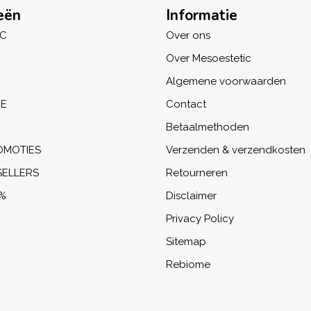
eën
Informatie
IC
Over ons
Over Mesoestetic
Algemene voorwaarden
NE
Contact
Betaalmethoden
OMOTIES
Verzenden & verzendkosten
SELLERS
Retourneren
%
Disclaimer
Privacy Policy
Sitemap
Rebiome