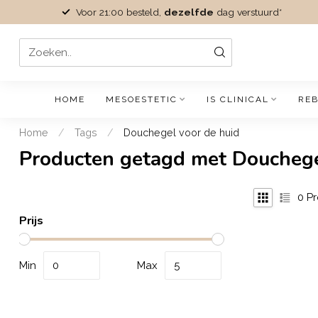
Voor 21:00 besteld,
dezelfde
dag verstuurd*
HOME
MESOESTETIC
IS CLINICAL
REB
Home
/
Tags
/
Douchegel voor de huid
Producten getagd met Douchege
0
Pr
Prijs
Min
Max