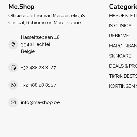
Me.Shop
Categori
Officiële partner van Mesoestetic, iS
MESOESTET
Clinical, Rebiome en Marc Inbane
IS CLINICAL
REBIOME
Hasseltsebaan 48
3940 Hechtel
MARC INBA
België
SKINCARE
DEALS & PR
+32 488 28 81 27
TikTok BEST
+32 488 28 81 27
KORTINGEN 
info@me-shop.be