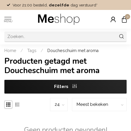
Voor 21:00 besteld,
dezelfde
dag verstuurd*
0
MENU
Home
/
Tags
/
Doucheschuim met aroma
Producten getagd met
Doucheschuim met aroma
Filters
Geen producten gevonden!