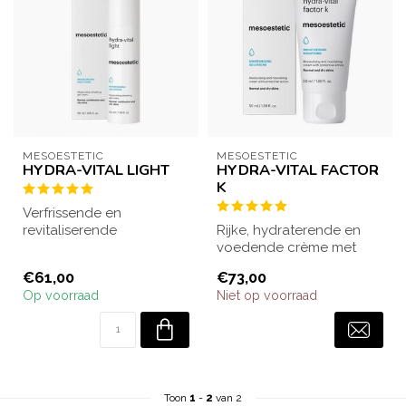
MESOESTETIC
MESOESTETIC
HYDRA-VITAL LIGHT
HYDRA-VITAL FACTOR
K
Verfrissende en
revitaliserende
Rijke, hydraterende en
hydraterende gel-crème.
voedende crème met
Biedt hydratatie op kort...
vitamine E voor de
€61,00
€73,00
normale en droge hu...
Op voorraad
Niet op voorraad
Toon
1
-
2
van 2