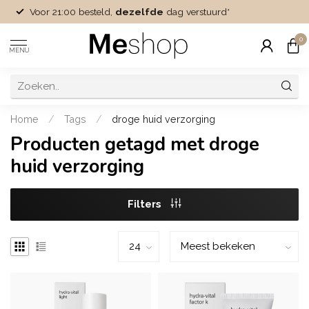
Voor 21:00 besteld,
dezelfde
dag verstuurd*
0
MENU
Home
/
Tags
/
droge huid verzorging
Producten getagd met droge
huid verzorging
Filters