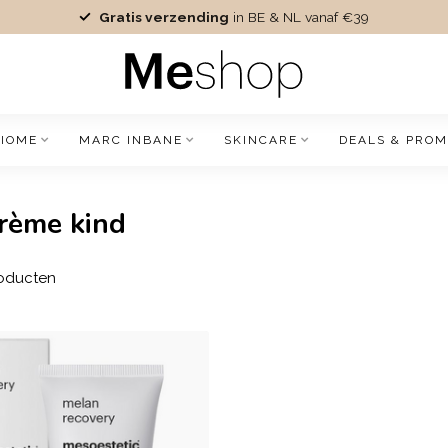
Gratis verzending
in BE & NL vanaf €39
IOME
MARC INBANE
SKINCARE
DEALS & PROM
rème kind
oducten