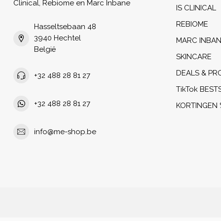
Clinical, Rebiome en Marc Inbane
IS CLINICAL
REBIOME
Hasseltsebaan 48
3940 Hechtel
MARC INBA
België
SKINCARE
DEALS & PR
+32 488 28 81 27
TikTok BEST
+32 488 28 81 27
KORTINGEN 
info@me-shop.be