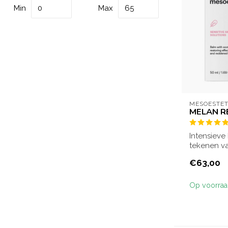
Min
Max
MESOESTET
MELAN R
Intensieve
tekenen va
bestrij...
€63,00
Op voorra