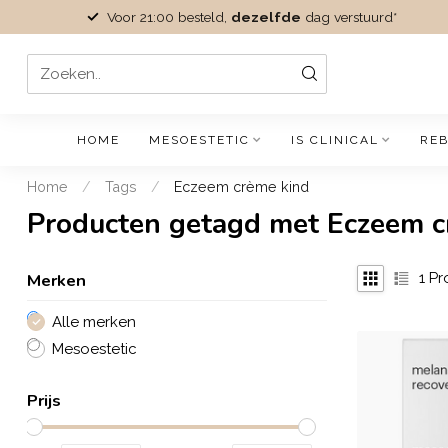
Voor 21:00 besteld,
dezelfde
dag verstuurd*
HOME
MESOESTETIC
IS CLINICAL
REB
Home
/
Tags
/
Eczeem crème kind
Producten getagd met Eczeem c
Merken
1
Pr
Alle merken
Mesoestetic
Prijs