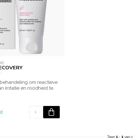
IC
ECOVERY
 behandeling om reactieve
n irritatie en roodheid te
ad
Toon
1
-
1
van 1