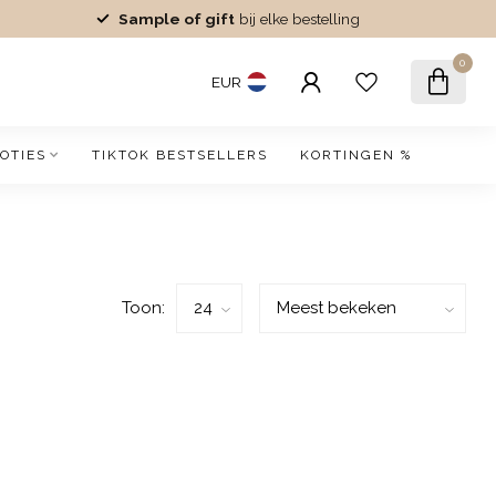
Sample of gift
bij elke bestelling
0
EUR
OTIES
TIKTOK BESTSELLERS
KORTINGEN %
Toon: