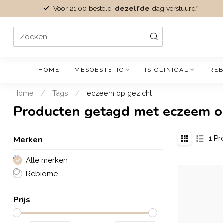
Voor 21:00 besteld,
dezelfde
dag verstuurd*
HOME
MESOESTETIC
IS CLINICAL
REB
Home
/
Tags
/
eczeem op gezicht
Producten getagd met eczeem o
Merken
1
Pr
Alle merken
Rebiome
Prijs