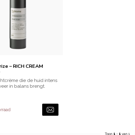
rize – RICH CREAM
tcrème die de huid intens
eer in balans brengt.
...
orraad
Toon
1
-
1
van 1