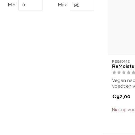
Min
Max
REBIOME
ReMoistu
Vegan nach
voedt en w
Ideaal voor 
€92,00
Niet op vo