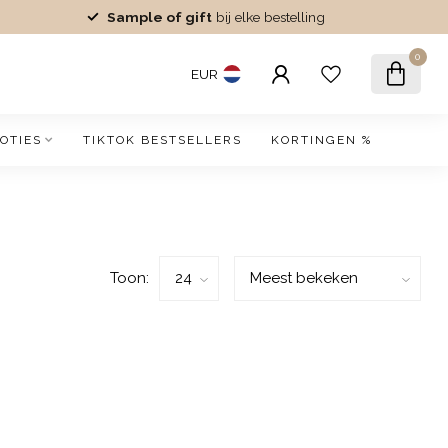
Sample of gift
bij elke bestelling
0
EUR
OTIES
TIKTOK BESTSELLERS
KORTINGEN %
Toon: