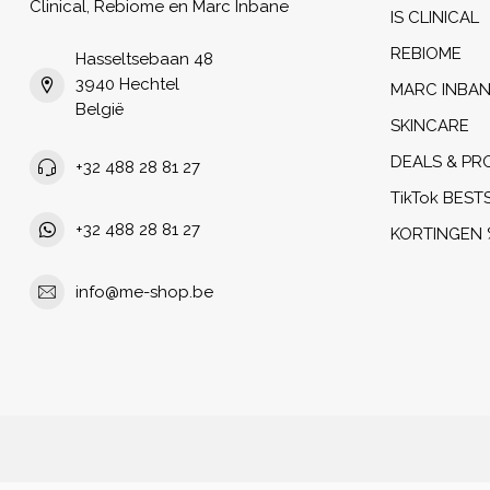
Clinical, Rebiome en Marc Inbane
IS CLINICAL
REBIOME
Hasseltsebaan 48
3940 Hechtel
MARC INBA
België
SKINCARE
DEALS & PR
+32 488 28 81 27
TikTok BEST
+32 488 28 81 27
KORTINGEN 
info@me-shop.be