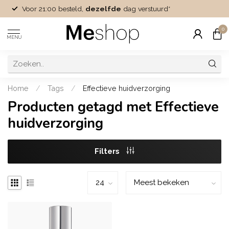
Voor 21:00 besteld,
dezelfde
dag verstuurd*
0
MENU
Home
/
Tags
/
Effectieve huidverzorging
Producten getagd met Effectieve
huidverzorging
Filters