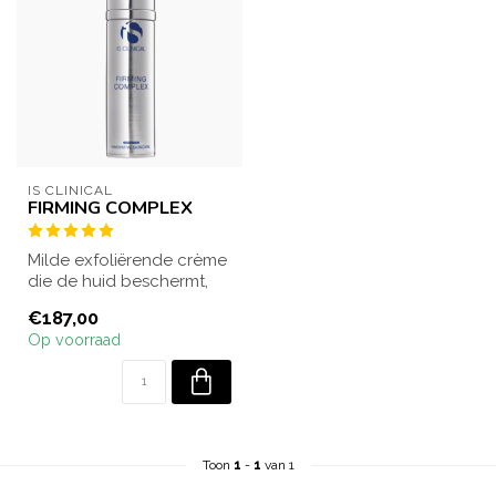
IS CLINICAL
FIRMING COMPLEX
Milde exfoliërende crème
die de huid beschermt,
verstevigt en tekenen van
€187,00
huidve...
Op voorraad
Toon
1
-
1
van 1