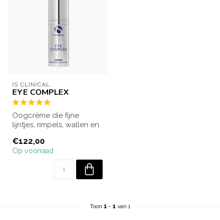
IS CLINICAL
EYE COMPLEX
Oogcrème die fijne
lijntjes, rimpels, wallen en
donkere kringen
€122,00
zichtbaar vermin...
Op voorraad
Toon
1
-
1
van 1