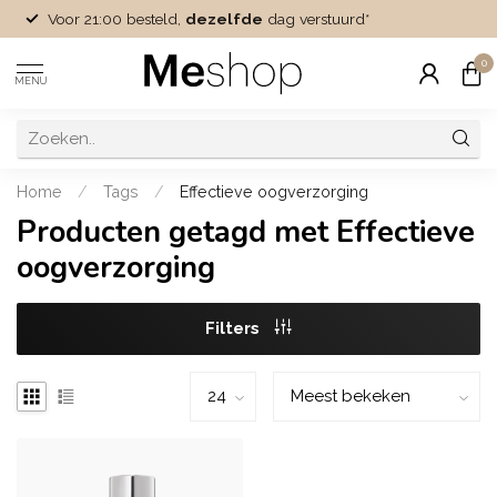
Voor 21:00 besteld,
dezelfde
dag verstuurd*
0
MENU
Home
/
Tags
/
Effectieve oogverzorging
Producten getagd met Effectieve
oogverzorging
Filters