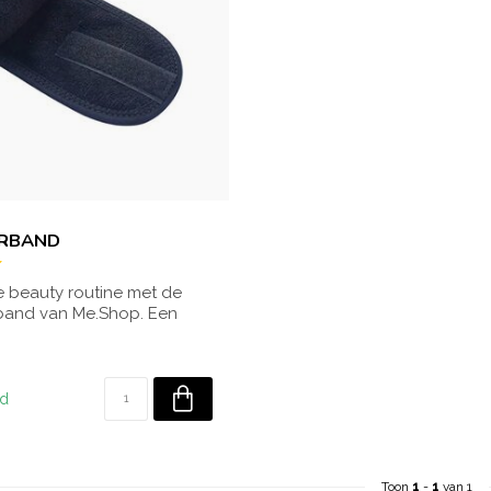
ARBAND
 beauty routine met de
and van Me.Shop. Een
oploss...
ad
Toon
1
-
1
van 1