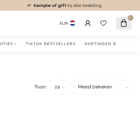
Sample of gift
bij elke bestelling
0
EUR
OTIES
TIKTOK BESTSELLERS
KORTINGEN %
Toon: