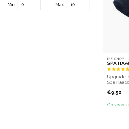
Min
Max
ME.SHOP
SPA HA
Upgrade je
Spa Haadb
praktische 
€9,50
Op voorra