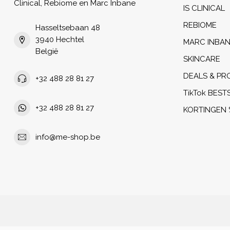
Clinical, Rebiome en Marc Inbane
IS CLINICAL
REBIOME
Hasseltsebaan 48
3940 Hechtel
MARC INBA
België
SKINCARE
DEALS & PR
+32 488 28 81 27
TikTok BEST
+32 488 28 81 27
KORTINGEN 
info@me-shop.be