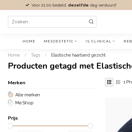
Voor 21:00 besteld,
dezelfde
dag verstuurd*
HOME
MESOESTETIC
IS CLINICAL
REB
Home
/
Tags
/
Elastische haarband gezicht
Producten getagd met Elastisch
Merken
1
Pr
Alle merken
Me.Shop
Prijs