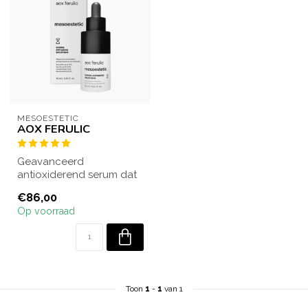
MESOESTETIC
AOX FERULIC
Geavanceerd
antioxiderend serum dat
de huid beschermt tegen
€86,00
vrije radicalen, vro...
Op voorraad
Toon
1
-
1
van 1