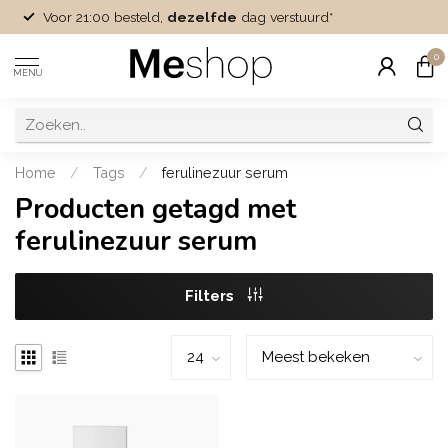
Voor 21:00 besteld,
dezelfde
dag verstuurd*
0
MENU
Home
/
Tags
/
ferulinezuur serum
Producten getagd met
ferulinezuur serum
Filters