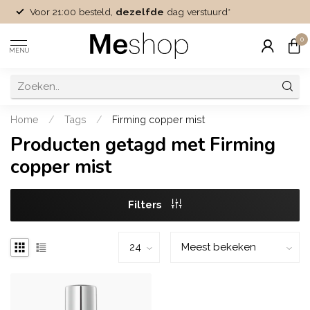
Voor 21:00 besteld,
dezelfde
dag verstuurd*
0
MENU
Home
/
Tags
/
Firming copper mist
Producten getagd met Firming
copper mist
Filters