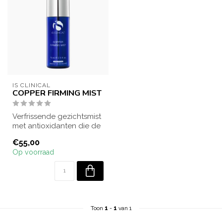
IS CLINICAL
COPPER FIRMING MIST
Verfrissende gezichtsmist
met antioxidanten die de
huid hydrateert,
€55,00
beschermt en...
Op voorraad
Toon
1
-
1
van 1