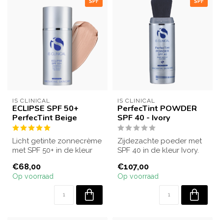
SPF
SPF
IS CLINICAL
IS CLINICAL
ECLIPSE SPF 50+
PerfecTint POWDER
PerfecTint Beige
SPF 40 - Ivory
Licht getinte zonnecrème
Zijdezachte poeder met
met SPF 50+ in de kleur
SPF 40 in de kleur Ivory.
Beige. Beschermt tegen
Biedt een matte finish,
€68,00
€107,00
UVA/UVB-...
bescher...
Op voorraad
Op voorraad