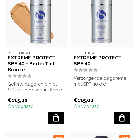
IS CLINICAL
IS CLINICAL
EXTREME PROTECT
EXTREME PROTECT
SPF 40 - PerfecTint
SPF 40
Bronze
Verzorgende dagcrème
Getinte dagcrème met
met SPF 40 die
SPF 40 in de kleur Bronze.
hydrateert, herstelt en
Beschermt tegen
beschermt tegen UVA/...
€115,00
€115,00
UVA/UVB-stralen,...
Op voorraad
Op voorraad