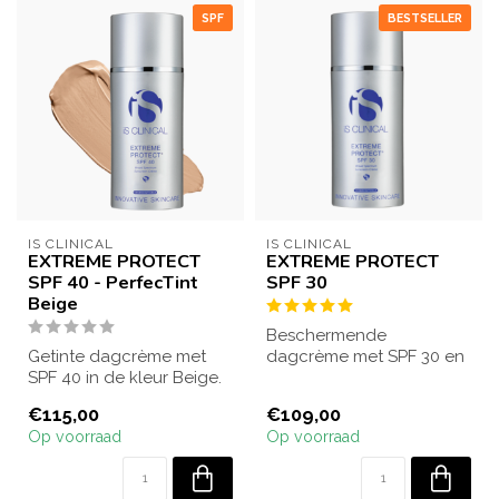
SPF
BESTSELLER
IS CLINICAL
IS CLINICAL
EXTREME PROTECT
EXTREME PROTECT
SPF 40 - PerfecTint
SPF 30
Beige
Beschermende
Getinte dagcrème met
dagcrème met SPF 30 en
SPF 40 in de kleur Beige.
antioxidanten. Hydrateert,
Hydrateert, beschermt
herstelt en besch...
€115,00
€109,00
tegen UVA/U...
Op voorraad
Op voorraad