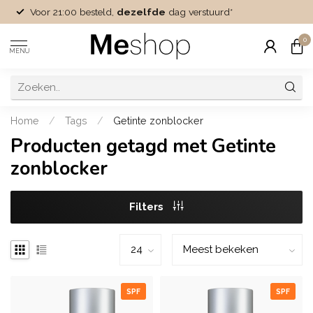
Voor 21:00 besteld,
dezelfde
dag verstuurd*
0
MENU
Home
/
Tags
/
Getinte zonblocker
Producten getagd met Getinte
zonblocker
Filters
SPF
SPF