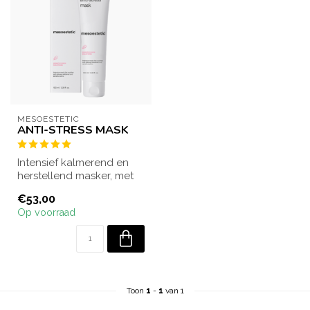
MESOESTETIC
ANTI-STRESS MASK
Intensief kalmerend en
herstellend masker, met
Aloë Vera, dat roodheden
€53,00
en gevoe...
Op voorraad
Toon
1
-
1
van 1