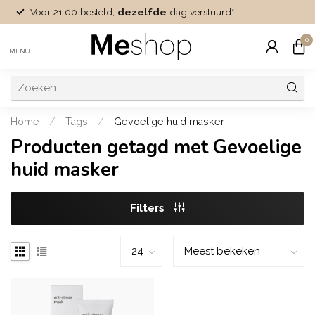
Voor 21:00 besteld,
dezelfde
dag verstuurd*
0
MENU
Home
/
Tags
/
Gevoelige huid masker
Producten getagd met Gevoelige
huid masker
Filters