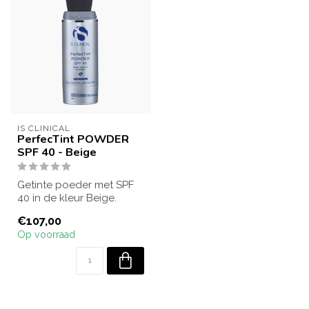
IS CLINICAL
PerfecTint POWDER
SPF 40 - Beige
Getinte poeder met SPF
40 in de kleur Beige.
Biedt zonbescherming,
€107,00
egaliseert de...
Op voorraad