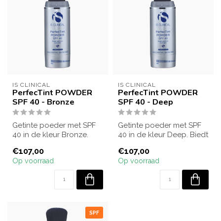
IS CLINICAL
IS CLINICAL
PerfecTint POWDER
PerfecTint POWDER
SPF 40 - Bronze
SPF 40 - Deep
Getinte poeder met SPF
Getinte poeder met SPF
40 in de kleur Bronze.
40 in de kleur Deep. Biedt
Beschermt tegen
hoge zonbescherming,
€107,00
€107,00
zonnestralen, egal...
egaliseer...
Op voorraad
Op voorraad
SPF