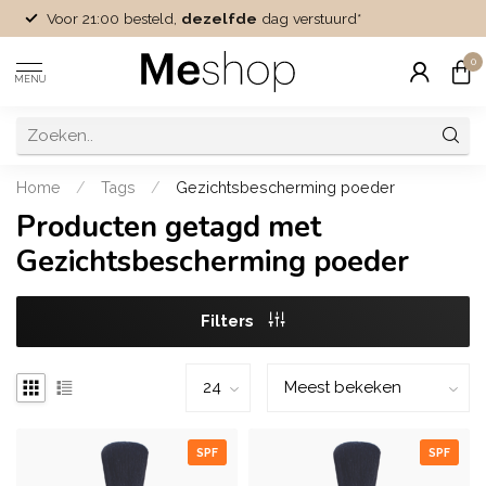
Voor 21:00 besteld,
dezelfde
dag verstuurd*
0
MENU
Home
/
Tags
/
Gezichtsbescherming poeder
Producten getagd met
Gezichtsbescherming poeder
Filters
SPF
SPF