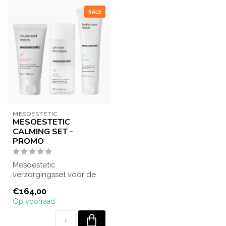
SALE
MESOESTETIC
MESOESTETIC
CALMING SET -
PROMO
Mesoestetic
verzorgingsset voor de
gevoelige huid. Omvat
€164,00
een zachte reiniging, e...
Op voorraad