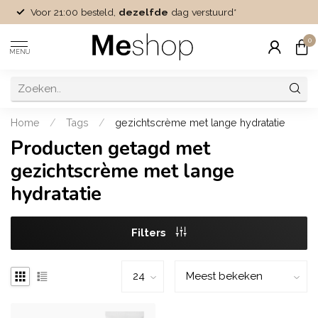
Voor 21:00 besteld,
dezelfde
dag verstuurd*
0
MENU
Home
/
Tags
/
gezichtscrème met lange hydratatie
Producten getagd met
gezichtscrème met lange
hydratatie
Filters