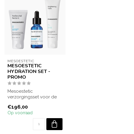
MESOESTETIC
MESOESTETIC
HYDRATION SET -
PROMO
Mesoestetic
verzorgingsset voor de
vochtarme huid. Omvat
€196,00
een AHA huidreiniger, h...
Op voorraad