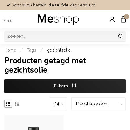
Voor 21:00 besteld,
dezelfde
dag verstuurd*
0
MENU
Home
/
Tags
/
gezichtsolie
Producten getagd met
gezichtsolie
Filters