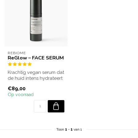
REBIOME
ReGlow – FACE SERUM
Krachtig vegan serum dat
de huid intens hydrateert
en weer in balans brengt.
€89,00
Ver...
Op voorraad
Toon
1
-
1
van 1