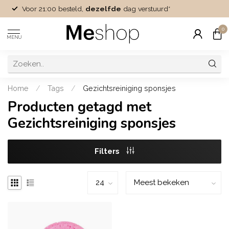
Voor 21:00 besteld,
dezelfde
dag verstuurd*
0
MENU
Home
/
Tags
/
Gezichtsreiniging sponsjes
Producten getagd met
Gezichtsreiniging sponsjes
Filters