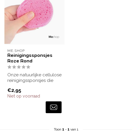
ME.SHOP
Reinigingssponsjes
Roze Rond
Onze natuurlijke cellulose
reinigingssponsjes die
geschikt zijn voor alle
€2,95
huidty...
Niet op voorraad
Toon
1
-
1
van 1