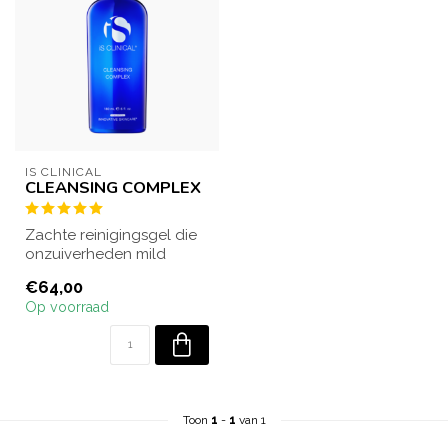
IS CLINICAL
CLEANSING COMPLEX
Zachte reinigingsgel die
onzuiverheden mild
verwijdert en de huid
€64,00
verfrist. Gesc...
Op voorraad
Toon
1
-
1
van 1