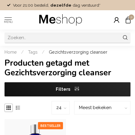
Voor 21:00 besteld,
dezelfde
dag verstuurd*
0
MENU
Home
/
Tags
/
Gezichtsverzorging cleanser
Producten getagd met
Gezichtsverzorging cleanser
Filters
BESTSELLER