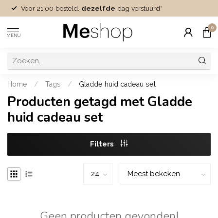
Voor 21:00 besteld,
dezelfde
dag verstuurd*
0
MENU
Home
/
Tags
/
Gladde huid cadeau set
Producten getagd met Gladde
huid cadeau set
Filters
Geen producten gevonden!