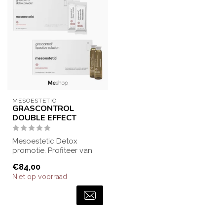
MESOESTETIC
GRASCONTROL
DOUBLE EFFECT
Mesoestetic Detox
promotie. Profiteer van
een leuke korting bij
€84,00
aankoop van Gras...
Niet op voorraad