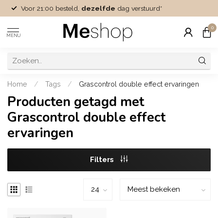
Voor 21:00 besteld,
dezelfde
dag verstuurd*
0
MENU
Home
/
Tags
/
Grascontrol double effect ervaringen
Producten getagd met
Grascontrol double effect
ervaringen
Filters