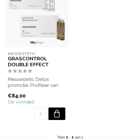
MESOESTETIC
GRASCONTROL
DOUBLE EFFECT
Mesoestetic Detox
promotie. Profiteer van
een leuke korting bij
€84,00
aankoop van Gras...
Op voorraad
Toon
1
-
1
van 1