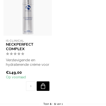
IS CLINICAL
NECKPERFECT
COMPLEX
Verstevigende en
hydraterende crème voor
kaaklijn, hals en
€149,00
decolleté. Verzorgt e...
Op voorraad
Toon
1
-
1
van 1