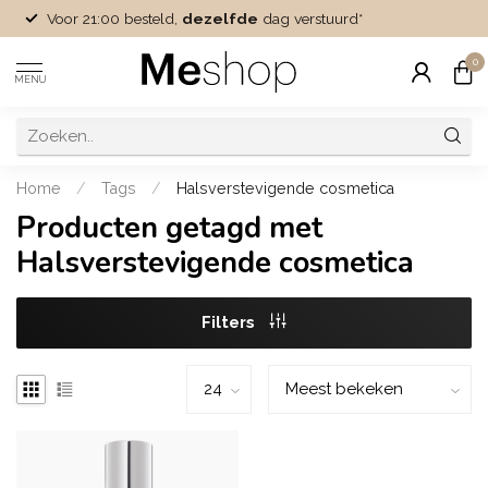
Voor 21:00 besteld,
dezelfde
dag verstuurd*
0
MENU
Home
/
Tags
/
Halsverstevigende cosmetica
Producten getagd met
Halsverstevigende cosmetica
Filters