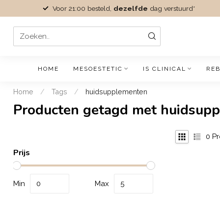
Voor 21:00 besteld,
dezelfde
dag verstuurd*
HOME
MESOESTETIC
IS CLINICAL
REB
Home
/
Tags
/
huidsupplementen
Producten getagd met huidsup
0
Pr
Prijs
Min
Max