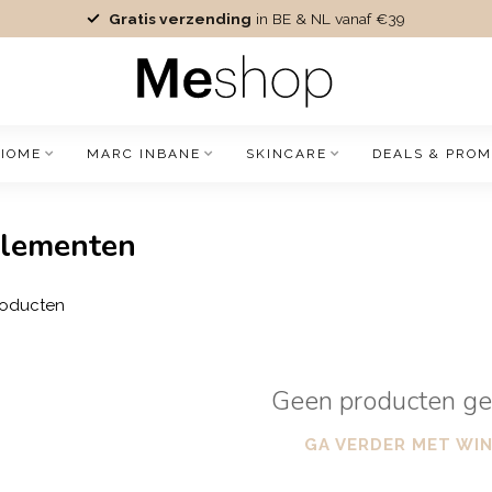
Gratis verzending
in BE & NL vanaf €39
IOME
MARC INBANE
SKINCARE
DEALS & PROM
plementen
oducten
Geen producten g
GA VERDER MET WI