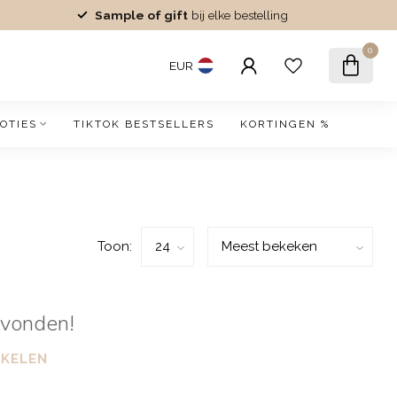
Sample of gift
bij elke bestelling
0
EUR
OTIES
TIKTOK BESTSELLERS
KORTINGEN %
Toon:
evonden!
NKELEN