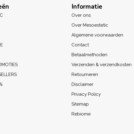
eën
Informatie
IC
Over ons
Over Mesoestetic
Algemene voorwaarden
NE
Contact
Betaalmethoden
OMOTIES
Verzenden & verzendkosten
SELLERS
Retourneren
%
Disclaimer
Privacy Policy
Sitemap
Rebiome