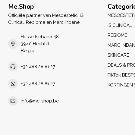
Me.Shop
Categori
Officiële partner van Mesoestetic, iS
MESOESTET
Clinical, Rebiome en Marc Inbane
IS CLINICAL
REBIOME
Hasseltsebaan 48
3940 Hechtel
MARC INBA
België
SKINCARE
DEALS & PR
+32 488 28 81 27
TikTok BEST
+32 488 28 81 27
KORTINGEN 
info@me-shop.be