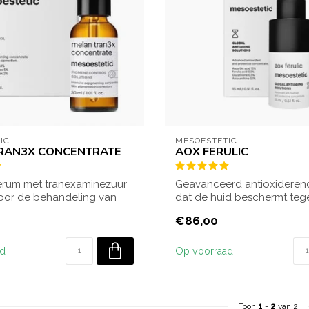
IC
MESOESTETIC
RAN3X CONCENTRATE
AOX FERULIC
serum met tranexaminezuur
Geavanceerd antioxideren
voor de behandeling van
dat de huid beschermt tege
k...
radicalen, vro...
€86,00
ad
Op voorraad
Toon
1
-
2
van 2