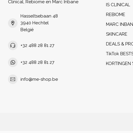
Clinical, Rebiome en Marc Inbane
IS CLINICAL
REBIOME
Hasseltsebaan 48
3940 Hechtel
MARC INBA
België
SKINCARE
DEALS & PR
+32 488 28 81 27
TikTok BEST
+32 488 28 81 27
KORTINGEN 
info@me-shop.be