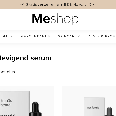
Gratis verzending
in BE & NL vanaf €39
IOME
MARC INBANE
SKINCARE
DEALS & PROM
tevigend serum
oducten