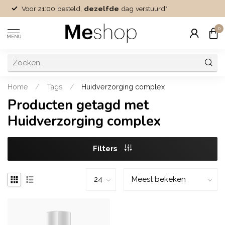
Voor 21:00 besteld,
dezelfde
dag verstuurd*
0
MENU
Home
/
Tags
/
Huidverzorging complex
Producten getagd met
Huidverzorging complex
Filters