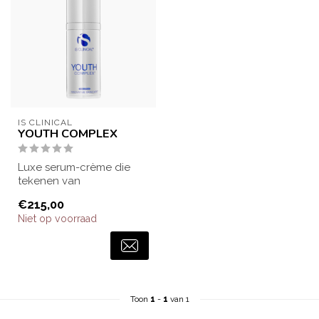
IS CLINICAL
YOUTH COMPLEX
Luxe serum-crème die
tekenen van
huidveroudering aanpakt
€215,00
en de huid steviger en ...
Niet op voorraad
Toon
1
-
1
van 1