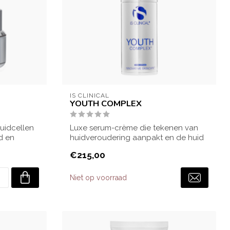
IS CLINICAL
YOUTH COMPLEX
uidcellen
Luxe serum-crème die tekenen van
d en
huidveroudering aanpakt en de huid
steviger en ...
€215,00
Niet op voorraad