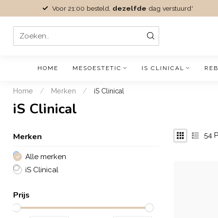
Voor 21:00 besteld,
dezelfde
dag verstuurd*
HOME
MESOESTETIC
IS CLINICAL
REB
Home
/
Merken
/
iS Clinical
iS Clinical
Merken
54
P
Alle merken
iS Clinical
Prijs