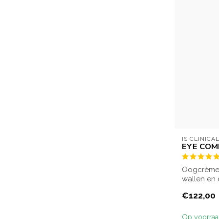
IS CLINICA
EYE COM
Oogcrème di
wallen en 
vermin...
€122,00
Op voorra