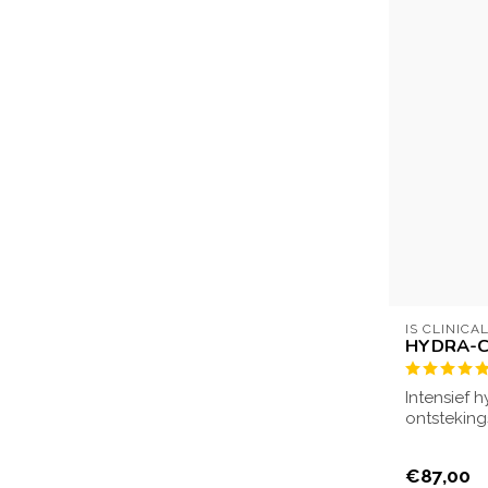
IS CLINICA
HYDRA-
Intensief 
ontstekin
roodheid v
€87,00