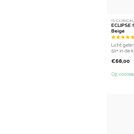
IS CLINICA
ECLIPSE 
Beige
Licht geti
50+ in de 
tegen UVA
€68,00
Op voorra