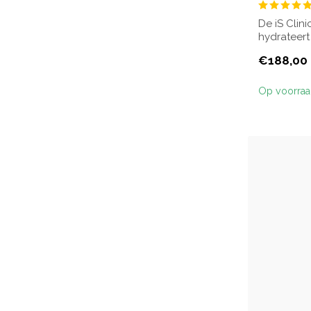
De iS Clin
hydrateert 
huidbarriè..
€188,00
Op voorra