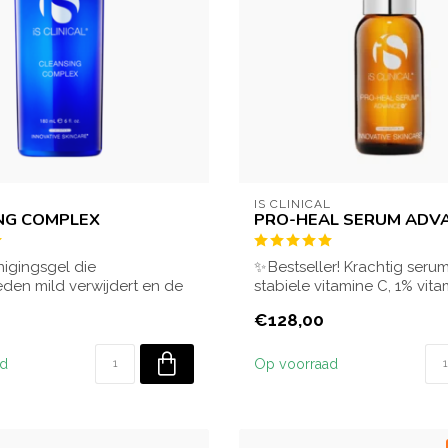
L
IS CLINICAL
NG COMPLEX
PRO-HEAL SERUM ADV
nigingsgel die
✨ Bestseller! Krachtig seru
den mild verwijdert en de
stabiele vitamine C, 1% vit
t. Gesc...
retin...
€128,00
ad
Op voorraad