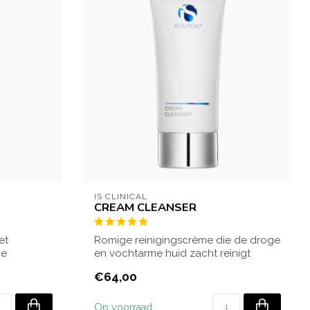
IS CLINICAL
CREAM CLEANSER
et
Romige reinigingscrème die de droge
ge
en vochtarme huid zacht reinigt
zonder uit t...
€64,00
Op voorraad