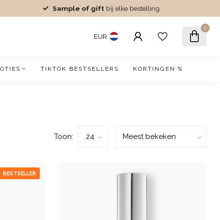
Sample of gift
bij elke bestelling
0
EUR
OTIES
TIKTOK BESTSELLERS
KORTINGEN %
Toon:
BESTSELLER