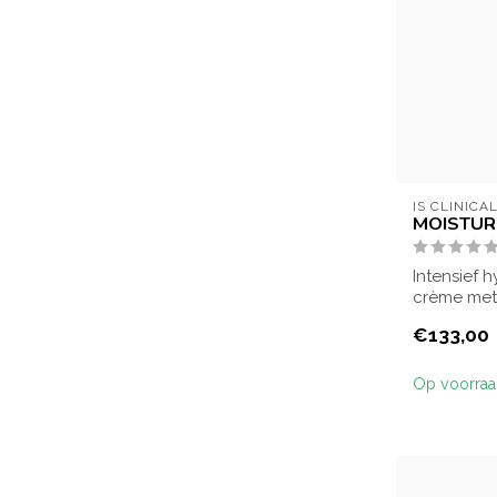
IS CLINICA
MOISTUR
Intensief 
crème met 
die de huid 
€133,00
Op voorra