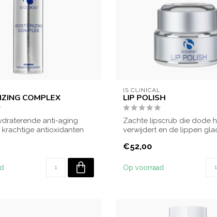
L
IS CLINICAL
IZING COMPLEX
LIP POLISH
hydraterende anti-aging
Zachte lipscrub die dode h
krachtige antioxidanten
verwijdert en de lippen gla
...
soepel maakt...
€52,00
ad
Op voorraad