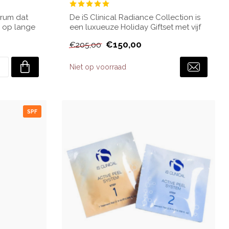
erum dat
De iS Clinical Radiance Collection is
n op lange
een luxueuze Holiday Giftset met vijf
best...
€150,00
€205,00
Niet op voorraad
SPF