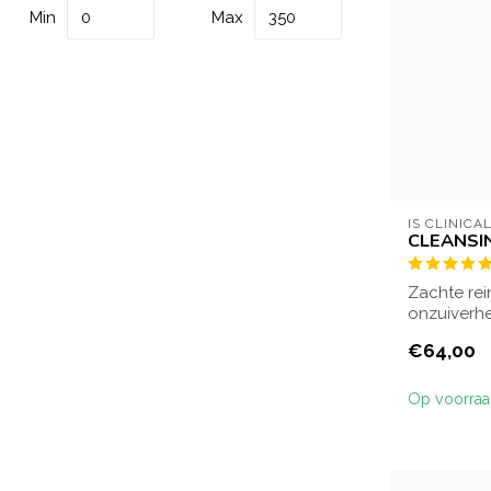
Min
Max
IS CLINICA
CLEANSI
Zachte rei
onzuiverhe
huid verfris
€64,00
Op voorra