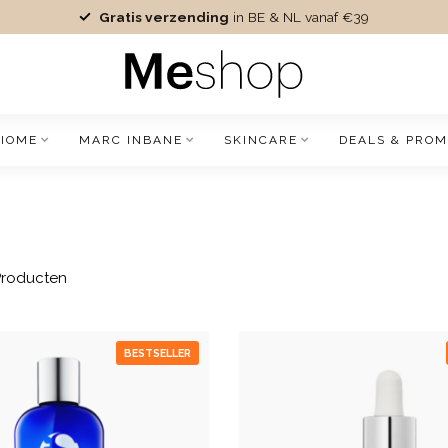
Gratis verzending
in BE & NL vanaf €39
IOME
MARC INBANE
SKINCARE
DEALS & PROM
roducten
BESTSELLER