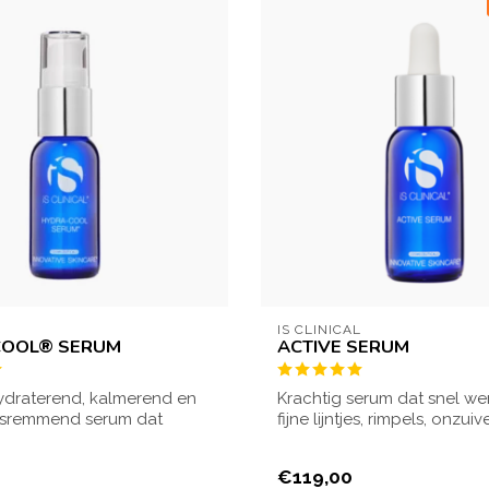
L
IS CLINICAL
COOL® SERUM
ACTIVE SERUM
hydraterend, kalmerend en
Krachtig serum dat snel we
gsremmend serum dat
fijne lijntjes, rimpels, onzu
ermin...
pi...
€119,00