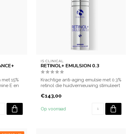
IS CLINICAL
ANCE+
RETINOL+ EMULSION 0.3
m met 15%
Krachtige anti-aging emulsie met 0.3%
amine E en
retinol die huidvernieuwing stimuleert
en ...
€143,00
Op voorraad