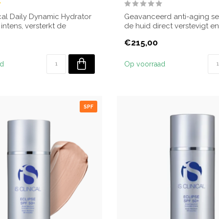
ical Daily Dynamic Hydrator
Geavanceerd anti-aging s
intens, versterkt de
de huid direct verstevigt e
.
termijn f...
€215,00
ad
Op voorraad
SPF