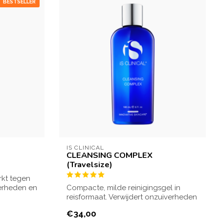
BESTSELLER
IS CLINICAL
CLEANSING COMPLEX
(Travelsize)
rkt tegen
iverheden en
Compacte, milde reinigingsgel in
reisformaat. Verwijdert onzuiverheden
zacht en ...
€34,00