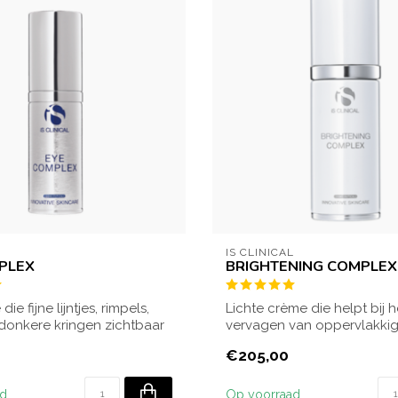
L
IS CLINICAL
PLEX
BRIGHTENING COMPLEX
e fijne lijntjes, rimpels,
Lichte crème die helpt bij h
donkere kringen zichtbaar
vervagen van oppervlakki
pigmentvlekken en oude...
€205,00
ad
Op voorraad