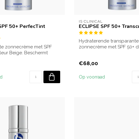
L
IS CLINICAL
SPF 50+ PerfecTint
ECLIPSE SPF 50+ Transc
Hydraterende transparante
nte zonnecrème met SPF
zonnecrème met SPF 50+ di
kleur Beige. Beschermt
dagelijks beschermt...
/UVB-...
€68,00
ad
Op voorraad