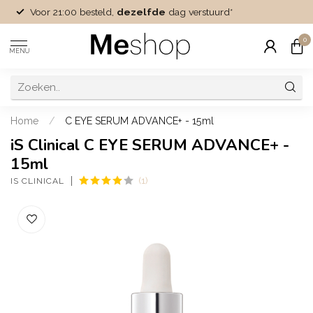
Voor 21:00 besteld,
dezelfde
dag verstuurd*
0
MENU
Home
/
C EYE SERUM ADVANCE+ - 15ml
iS Clinical C EYE SERUM ADVANCE+ -
15ml
(1)
IS CLINICAL