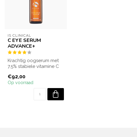
IS CLINICAL
C EYE SERUM
ADVANCE+
Krachtig oogserum met
7,5% stabiele vitamine C
dat de huid rond de
€92,00
ogen opfrist ...
Op voorraad