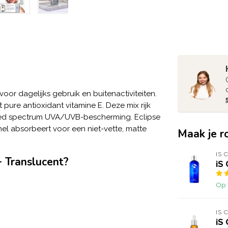
or dagelijks gebruik en buitenactiviteiten.
ure antioxidant vitamine E. Deze mix rijk
reed spectrum UVA/UVB-bescherming. Eclipse
snel absorbeert voor een niet-vette, matte
Maak je r
IS 
+ Translucent?
iS
Op 
IS 
iS