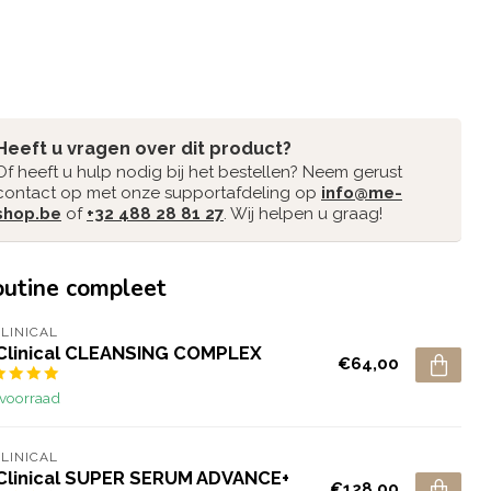
Heeft u vragen over dit product?
Of heeft u hulp nodig bij het bestellen? Neem gerust
contact op met onze supportafdeling op
info@me-
shop.be
of
+32 488 28 81 27
. Wij helpen u graag!
outine compleet
CLINICAL
 Clinical CLEANSING COMPLEX
€64,00
voorraad
CLINICAL
 Clinical SUPER SERUM ADVANCE+
€128,00