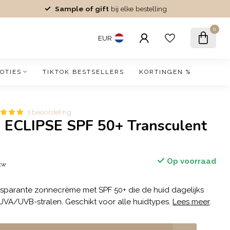
Sample of gift
bij elke bestelling
0
EUR
OTIES
TIKTOK BESTSELLERS
KORTINGEN %
1 beoordeling
al ECLIPSE SPF 50+ Transculent
Op voorraad
btw
sparante zonnecrème met SPF 50+ die de huid dagelijks
VA/UVB-stralen. Geschikt voor alle huidtypes.
Lees meer
.