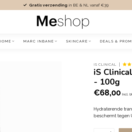
Gratis verzending
in BE & NL vanaf €39
IOME
MARC INBANE
SKINCARE
DEALS & PROM
IS CLINICAL
iS Clinic
- 100g
€68,00
Incl. 
Hydraterende tran
beschermt tegen U