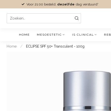
Voor 21:00 besteld,
dezelfde
dag verstuurd*
HOME
MESOESTETIC
IS CLINICAL
REB
Home
/
ECLIPSE SPF 50+ Transculent - 100g