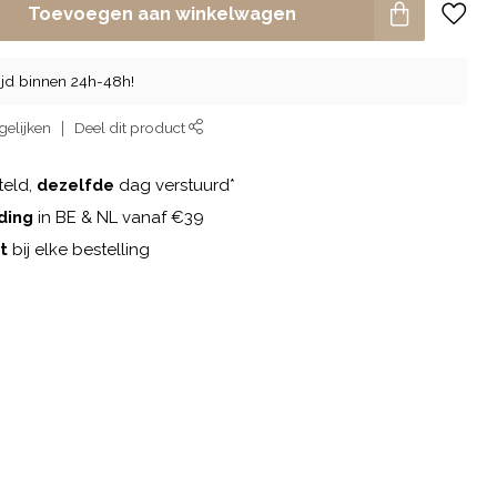
Toevoegen aan winkelwagen
tijd binnen 24h-48h!
gelijken
Deel dit product
teld,
dezelfde
dag verstuurd*
ding
in BE & NL vanaf €39
t
bij elke bestelling