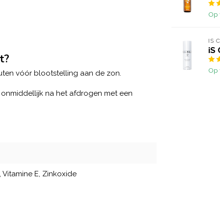
Op 
IS 
iS
t?
Op 
ten vóór blootstelling aan de zon.
nmiddellijk na het afdrogen met een
, Vitamine E, Zinkoxide