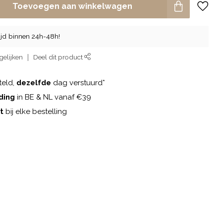
Toevoegen aan winkelwagen
tijd binnen 24h-48h!
gelijken
Deel dit product
teld,
dezelfde
dag verstuurd*
ding
in BE & NL vanaf €39
t
bij elke bestelling