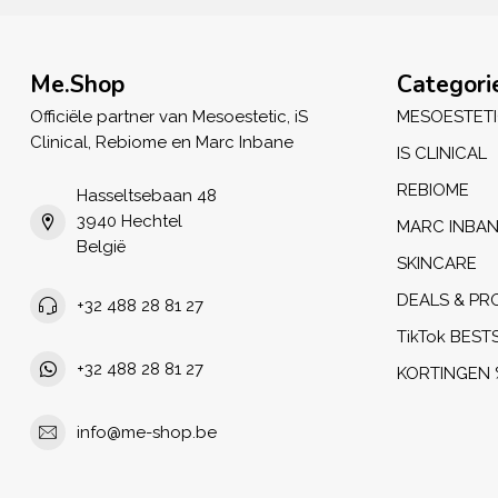
Me.Shop
Categori
Officiële partner van Mesoestetic, iS
MESOESTET
Clinical, Rebiome en Marc Inbane
IS CLINICAL
REBIOME
Hasseltsebaan 48
3940 Hechtel
MARC INBA
België
SKINCARE
DEALS & PR
+32 488 28 81 27
TikTok BEST
+32 488 28 81 27
KORTINGEN 
info@me-shop.be