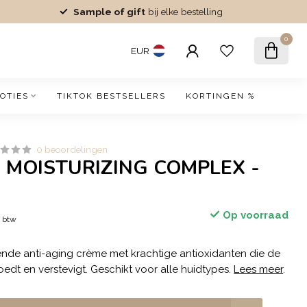
Sample of gift
bij elke bestelling
0
EUR
OTIES
TIKTOK BESTSELLERS
KORTINGEN %
0 beoordelingen
cal MOISTURIZING COMPLEX -
Op voorraad
. btw
rende anti-aging crème met krachtige antioxidanten die de
edt en verstevigt. Geschikt voor alle huidtypes.
Lees meer
.