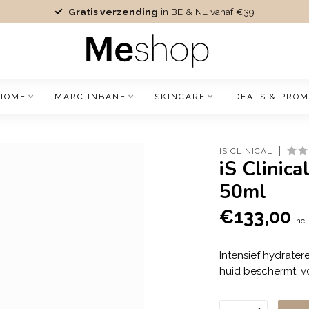
Gratis verzending
in BE & NL vanaf €39
IOME
MARC INBANE
SKINCARE
DEALS & PROM
IS CLINICAL
iS Clini
50ml
€133,00
Incl
Intensief hydrate
huid beschermt, vo