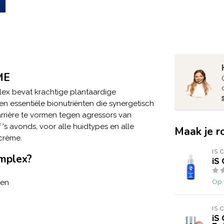
ME
lex bevat krachtige plantaardige
 en essentiële bionutriënten die synergetisch
rière te vormen tegen agressors van
 's avonds, voor alle huidtypes en alle
Maak je r
 crème.
IS 
omplex?
iS
Op 
ten
IS 
iS