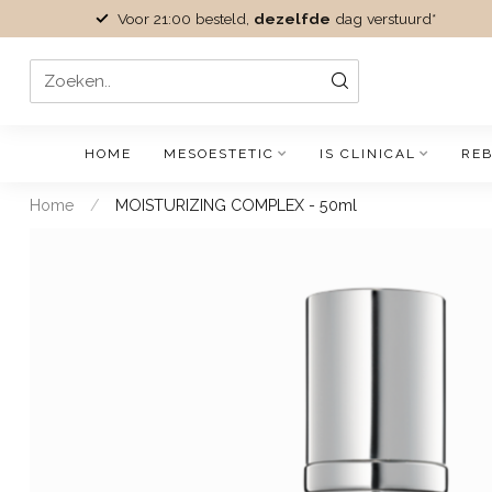
Voor 21:00 besteld,
dezelfde
dag verstuurd*
HOME
MESOESTETIC
IS CLINICAL
REB
Home
/
MOISTURIZING COMPLEX - 50ml