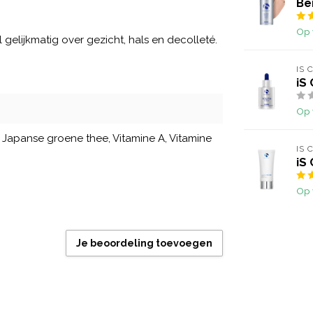
Be
Op 
gelijkmatig over gezicht, hals en decolleté.
IS 
iS
Op 
 Japanse groene thee, Vitamine A, Vitamine
IS 
iS
Op 
Je beoordeling toevoegen