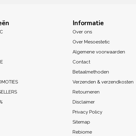
eën
Informatie
IC
Over ons
Over Mesoestetic
Algemene voorwaarden
NE
Contact
Betaalmethoden
OMOTIES
Verzenden & verzendkosten
SELLERS
Retourneren
%
Disclaimer
Privacy Policy
Sitemap
Rebiome