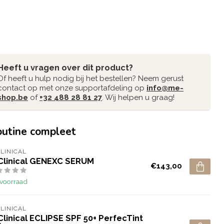
Heeft u vragen over dit product?
Of heeft u hulp nodig bij het bestellen? Neem gerust
contact op met onze supportafdeling op
info@me-
shop.be
of
+32 488 28 81 27
. Wij helpen u graag!
outine compleet
CLINICAL
 Clinical GENEXC SERUM
€143,00
voorraad
CLINICAL
 Clinical ECLIPSE SPF 50+ PerfecTint