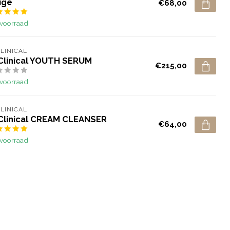
ige
€68,00
voorraad
CLINICAL
 Clinical YOUTH SERUM
€215,00
voorraad
CLINICAL
 Clinical CREAM CLEANSER
€64,00
voorraad