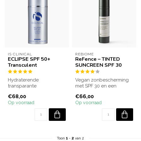
IS CLINICAL
REBIOME
ECLIPSE SPF 50+
ReFence – TINTED
Transculent
SUNCREEN SPF 30
Hydraterende
Vegan zonbescherming
transparante
met SPF 30 en een
zonnecrème met SPF 50+
natuurlijk tintje.
€68,00
€66,00
die de huid dagelijks
Beschermt tegen
Op voorraad
Op voorraad
beschermt...
UVA/UV...
Toon
1
-
2
van 2