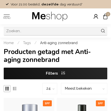
Voor 21:00 besteld,
dezelfde
dag verstuurd*
0
MENU
Home
/
Tags
/
Anti-aging zonnebrand
Producten getagd met Anti-
aging zonnebrand
Filters
SPF
SPF