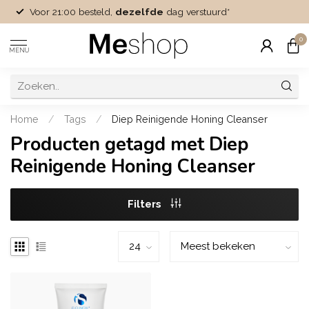
Voor 21:00 besteld,
dezelfde
dag verstuurd*
0
MENU
Home
/
Tags
/
Diep Reinigende Honing Cleanser
Producten getagd met Diep
Reinigende Honing Cleanser
Filters