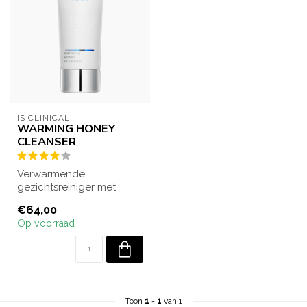
IS CLINICAL
WARMING HONEY
CLEANSER
Verwarmende
gezichtsreiniger met
honing die antibacterieel
€64,00
werkt en de huid gron...
Op voorraad
Toon
1
-
1
van 1