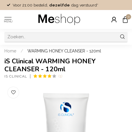
Voor 21:00 besteld,
dezelfde
dag verstuurd*
0
MENU
Home
/
WARMING HONEY CLEANSER - 120ml
iS Clinical WARMING HONEY
CLEANSER - 120ml
(1)
IS CLINICAL