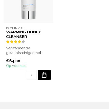
IS CLINICAL
WARMING HONEY
CLEANSER
Verwarmende
gezichtsreiniger met
honing die antibacterieel
€64,00
werkt en de huid gron...
Op voorraad