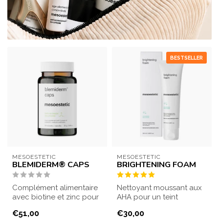
BESTSELLER
MESOESTETIC
MESOESTETIC
BLEMIDERM® CAPS
BRIGHTENING FOAM
Complément alimentaire
Nettoyant moussant aux
avec biotine et zinc pour
AHA pour un teint
la peau acnéique. Il aide
uniforme et lumineux.
€51,00
€30,00
à pré...
Exfolie en douceu...