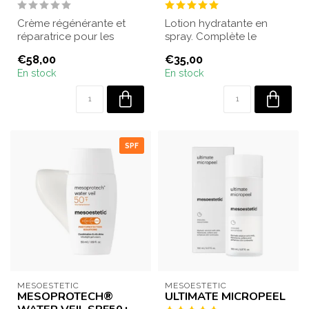
Crème régénérante et
Lotion hydratante en
réparatrice pour les
spray. Complète le
peaux sensibles et
nettoyage. Convient à
€58,00
€35,00
hypersensibles. Idé...
tous les types de ...
En stock
En stock
SPF
MESOESTETIC
MESOESTETIC
MESOPROTECH®
ULTIMATE MICROPEEL