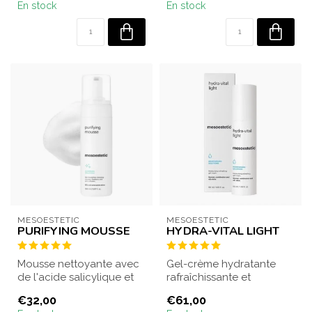
En stock
En stock
MESOESTETIC
MESOESTETIC
PURIFYING MOUSSE
HYDRA-VITAL LIGHT
Mousse nettoyante avec
Gel-crème hydratante
de l'acide salicylique et
rafraîchissante et
de l'acide lactique, pour
revitalisante. Offre une
€32,00
€61,00
élimi...
hydratation à c...