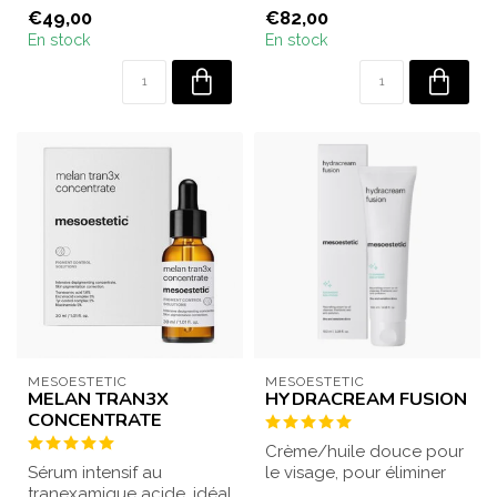
texture fraîche et légère,
antioxydante. Revitalis...
€49,00
€82,00
assuran...
En stock
En stock
MESOESTETIC
MESOESTETIC
MELAN TRAN3X
HYDRACREAM FUSION
CONCENTRATE
Crème/huile douce pour
Sérum intensif au
le visage, pour éliminer
tranexamique acide, idéal
les impuretés et le