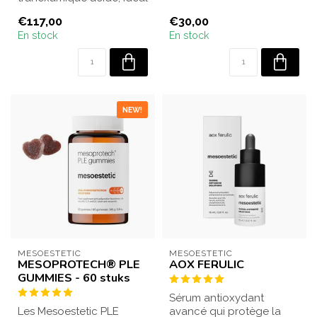
pour le traitement des
maquillage. ...
€117,00
€30,00
taches pigmen...
En stock
En stock
NEW!
MESOESTETIC
MESOESTETIC
MESOPROTECH® PLE
AOX FERULIC
GUMMIES - 60 stuks
Sérum antioxydant
Les Mesoestetic PLE
avancé qui protège la