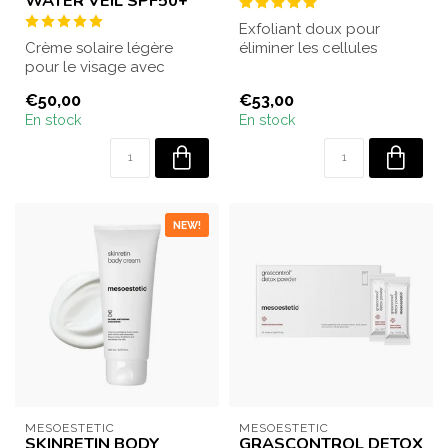
WATER VEIL SPF50+
Exfoliant doux pour
Crème solaire légère
éliminer les cellules
pour le visage avec
mortes de la peau et
protection SPF 50+ pour
affiner la textur...
€50,00
€53,00
les peaux mixte...
En stock
En stock
NEW!
MESOESTETIC
MESOESTETIC
SKINRETIN BODY
GRASCONTROL DETOX