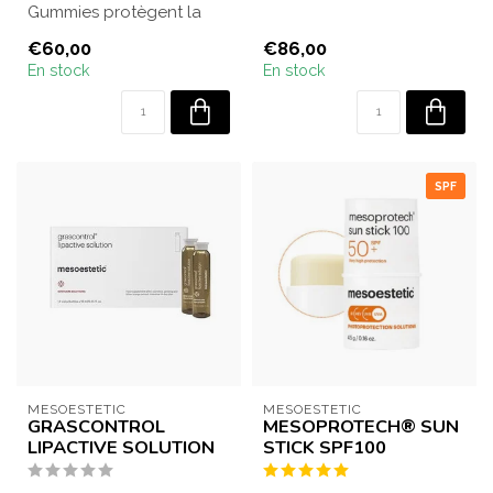
Gummies protègent la
peau contre les radicaux
peau de l’intérieur contre
libres, lutte c...
€60,00
€86,00
le soleil et...
En stock
En stock
SPF
MESOESTETIC
MESOESTETIC
GRASCONTROL
MESOPROTECH® SUN
LIPACTIVE SOLUTION
STICK SPF100