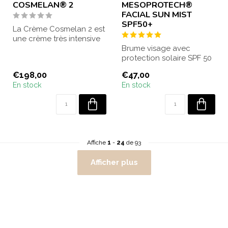
COSMELAN® 2
MESOPROTECH®
FACIAL SUN MIST
SPF50+
La Crème Cosmelan 2 est
une crème très intensive
qui traite efficacement les
Brume visage avec
tac...
protection solaire SPF 50
offrant une très haute
€198,00
€47,00
protection. T...
En stock
En stock
Affiche
1
-
24
de 93
Afficher plus