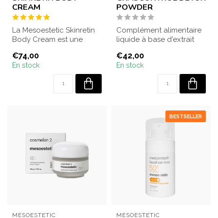
CREAM
POWDER
La Mesoestetic Skinretin
Complément alimentaire
Body Cream est une
liquide à base d'extrait
crème corps anti-âge au
d'artichaut, d'extrait de
€74,00
€42,00
rétinol et e...
boulea...
En stock
En stock
BESTSELLER
MESOESTETIC
MESOESTETIC