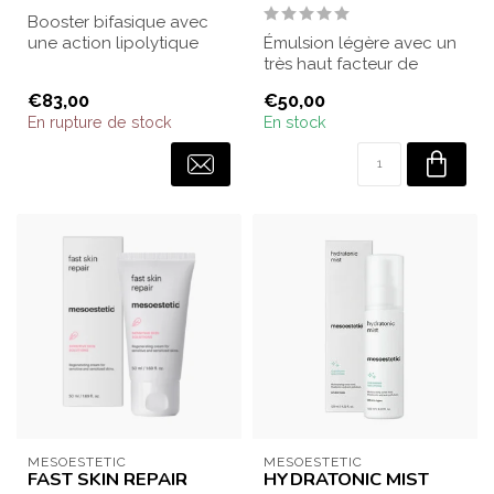
Booster bifasique avec
une action lipolytique
Émulsion légère avec un
intensive, réduisant les
très haut facteur de
cellules ...
protection solaire SPF 50+
€83,00
€50,00
pour les...
En rupture de stock
En stock
MESOESTETIC
MESOESTETIC
FAST SKIN REPAIR
HYDRATONIC MIST