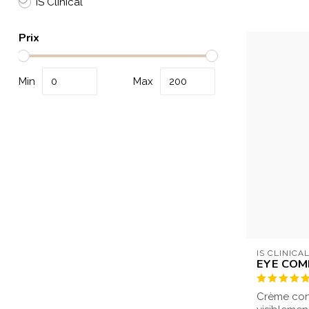
iS Clinical
Prix
Min
Max
IS CLINICA
EYE COM
Crème cont