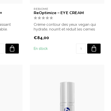
REBIOME
+
ReOptimize – EYE CREAM
issant
Crème contour des yeux vegan qui
able.
hydrate, nourrit et réduit les cernes
pigmentés...
€84,00
En stock