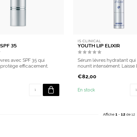
L
IS CLINICAL
 SPF 35
YOUTH LIP ELIXIR
èvres avec SPF 35 qui
Sérum lèvres hydratant qui
 protège efficacement.
nourrit intensément. Laisse 
tout...
dou...
€82,00
En stock
Affiche
1
-
12
de 12