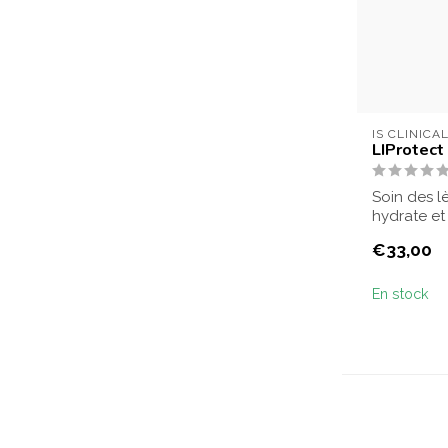
IS CLINICA
LIProtect
Soin des l
hydrate et
Convient à 
€33,00
En stock