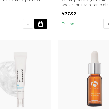
 ridules, rides, poches et
Crème pour les yeux anti-
une action revitalisante et 
liftant. ...
€77,00
En stock