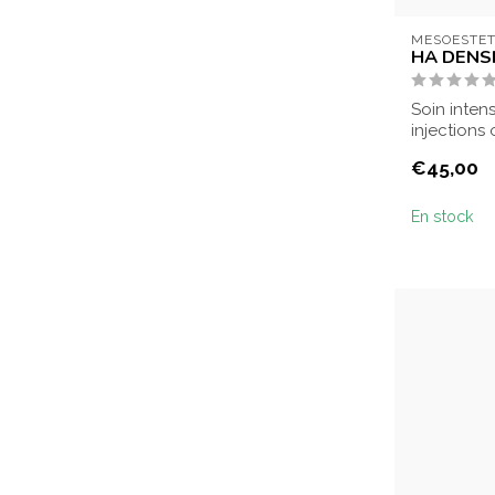
MESOESTET
HA DENSI
Soin intens
injections
répare et a
€45,00
En stock