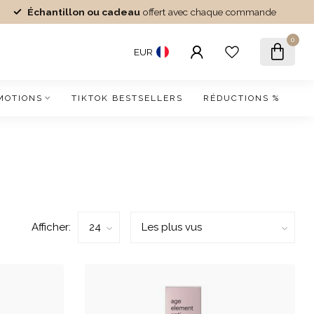
Échantillon ou cadeau
offert avec chaque commande
0
EUR
MOTIONS
TIKTOK BESTSELLERS
RÉDUCTIONS %
Afficher: