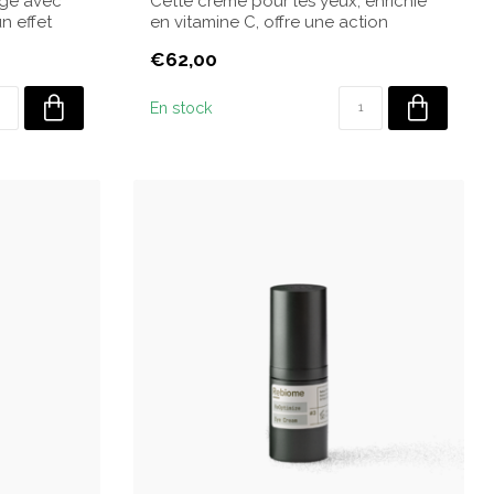
âge avec
Cette crème pour les yeux, enrichie
un effet
en vitamine C, offre une action
éclaircissan...
€62,00
En stock