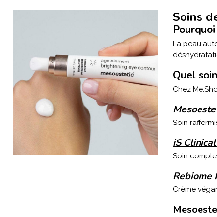
Soins d
Pourquoi 
La peau autou
déshydratati
Quel soin
Chez Me.Shop
Mesoestet
Soin raffermi
iS Clinic
Soin complet
Rebiome 
Crème végane
Mesoestet