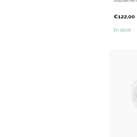
visiblement
cernes. ...
€122,00
En stock