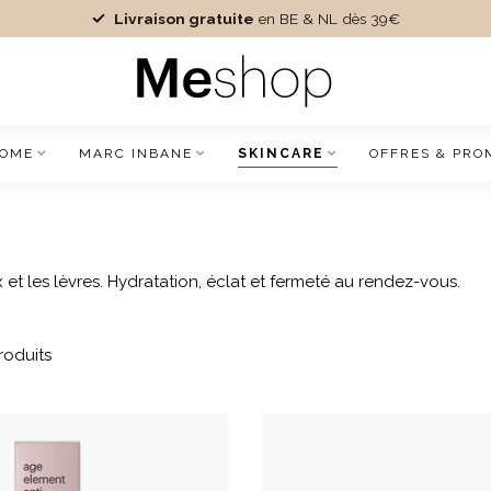
Livraison gratuite
en BE & NL dès 39€
IOME
MARC INBANE
SKINCARE
OFFRES & PRO
et les lèvres. Hydratation, éclat et fermeté au rendez-vous.
roduits