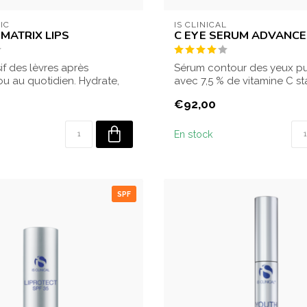
IC
IS CLINICAL
MATRIX LIPS
C EYE SERUM ADVANCE
if des lèvres après
Sérum contour des yeux pu
 ou au quotidien. Hydrate,
avec 7,5 % de vitamine C st
p...
Illumine et ren...
€92,00
En stock
SPF