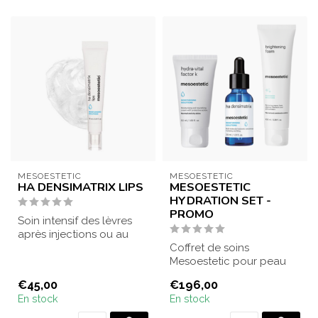
MESOESTETIC
MESOESTETIC
HA DENSIMATRIX LIPS
MESOESTETIC
HYDRATION SET -
PROMO
Soin intensif des lèvres
après injections ou au
quotidien. Hydrate,
Coffret de soins
répare et ap...
Mesoestetic pour peau
déshydratée. Comprend
€45,00
€196,00
un nettoyant AHA, u...
En stock
En stock