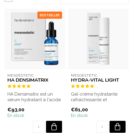
BESTSELLER
MESOESTETIC
MESOESTETIC
HA DENSIMATRIX
HYDRA-VITAL LIGHT
HA Densimatrix est un
Gel-crème hydratante
sérum hydratant à l'acide
rafraîchissante et
hyaluronique. Sa texture
revitalisante. Offre une
€93,00
€61,00
gel lég...
hydratation à c...
En stock
En stock