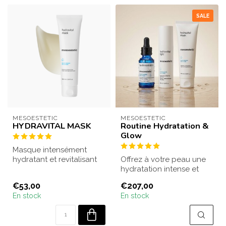
SALE
MESOESTETIC
MESOESTETIC
HYDRAVITAL MASK
Routine Hydratation &
Glow
Masque intensément
hydratant et revitalisant
Offrez à votre peau une
pour les peaux sèches et
hydratation intense et
déshydraté...
retrouvez son éclat
€53,00
€207,00
naturel. Cett...
En stock
En stock