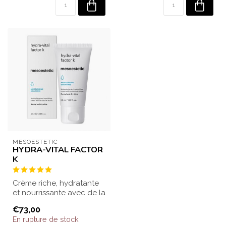
MESOESTETIC
HYDRA-VITAL FACTOR
K
Crème riche, hydratante
et nourrissante avec de la
vitamine E, idéale pour
€73,00
les p...
En rupture de stock