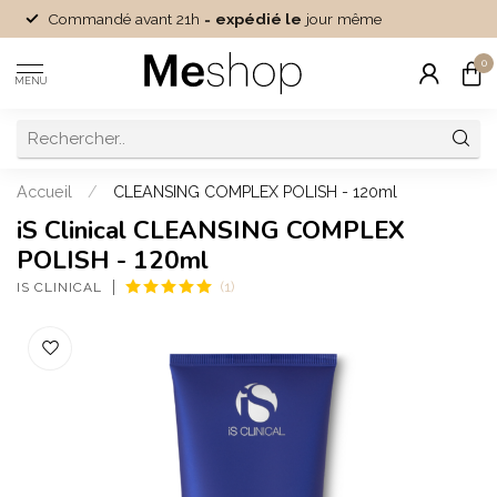
Commandé avant 21h =
expédié le
jour même
0
MENU
Accueil
/
CLEANSING COMPLEX POLISH - 120ml
iS Clinical CLEANSING COMPLEX
POLISH - 120ml
(1)
IS CLINICAL