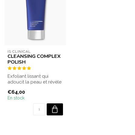
IS CLINICAL
CLEANSING COMPLEX
POLISH
Exfoliant lissant qui
adoucit la peau et révèle
un éclat naturel. Convient
€64,00
à tou...
En stock