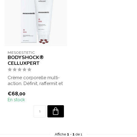
MESOESTETIC
BODYSHOCK®
CELLUXPERT
Crème corporelle multi-
action. Définit, raffermit et
adoucit la peau d'orange.
€68,00
En stock
Affiche
1
-
1
de 1