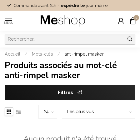
Commandé avant 21h =
expédié le
jour même
0
MENU
Accueil
/
Mots-clés
/
anti-rimpel masker
Produits associés au mot-clé
anti-rimpel masker
Filtres
Aucun produit n'a été trouvé